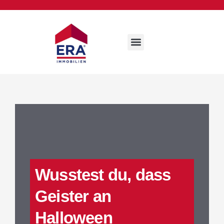
Wusstest du, dass
Geister an
Halloween