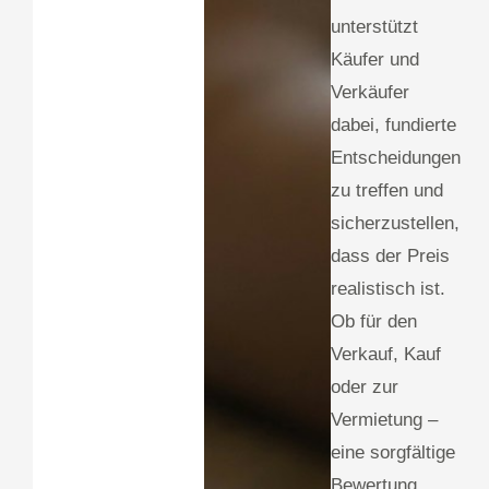
unterstützt
Käufer und
Verkäufer
dabei, fundierte
Entscheidungen
zu treffen und
sicherzustellen,
dass der Preis
realistisch ist.
Ob für den
Verkauf, Kauf
oder zur
Vermietung –
eine sorgfältige
Bewertung