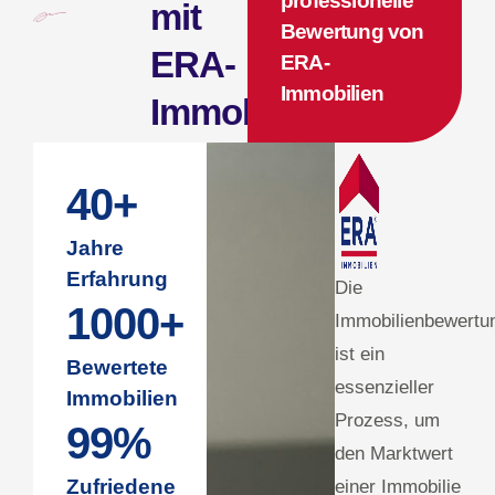
professionelle
mit
Bewertung von
ERA-
ERA-
Immobilien
Immobilien
40
+
Jahre
Erfahrung
Die
1000
+
Immobilienbewertu
ist ein
Bewertete
essenzieller
Immobilien
Prozess, um
99
%
den Marktwert
Zufriedene
einer Immobilie