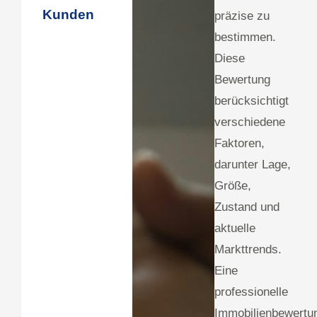
Kunden
präzise zu
bestimmen.
Diese
Bewertung
berücksichtigt
verschiedene
Faktoren,
darunter Lage,
Größe,
Zustand und
aktuelle
Markttrends.
Eine
professionelle
Immobilienbewertu