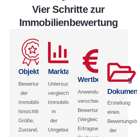
Vier Schritte zur
Immobilienbewertung
Objektanalyse
Marktanalyse
Wertbestimmung
Bewertung
Untersuchung
Dokument
Anwendung
der
vergleichbarer
verschiedener
Immobilie
Immobilien
Erstellung
Bewertungsmethoden
hinsichtlich
in
eines
(Vergleichswert-,
Größe,
der
Bewertungsbe
Ertragswert-,
Zustand,
Umgebung,
der