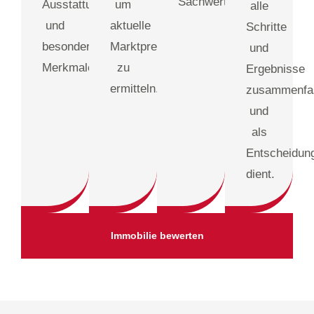
Sachwertverfahren)
Ausstattung
um
alle
und
aktuelle
Schritte
besonderen
Marktpreise
und
Merkmalen.
zu
Ergebnisse
ermitteln.
zusammenfa
und
als
Entscheidun
dient.
Immobilie bewerten