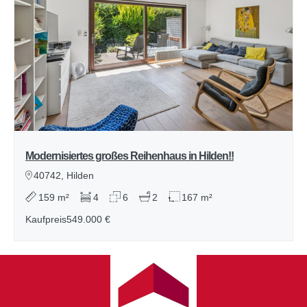
Modernisiertes großes Reihenhaus in Hilden!!
40742, Hilden
159 m²
4
6
2
167 m²
Kaufpreis
549.000 €