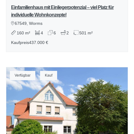
Einfamilienhaus mit Einliegerpotenzial – viel Platz für
individuelle Wohnkonzepte!
67549, Worms
160 m²
4
6
2
501 m²
Kaufpreis
437.000 €
Verfügbar
Kauf