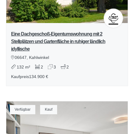
Eine Dachgeschoß-Eigentumswohnung mit 2
Stellplätzen und Gartenfläche in ruhiger ländlich
idyllische
06647, Kahlwinkel
132 m²
2
3
2
Kaufpreis
134.900 €
Verfügbar
Kauf