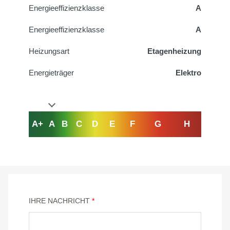
Energieeffizienzklasse
A
Energieeffizienzklasse
A
Heizungsart
Etagenheizung
Energieträger
Elektro
A+
A
B
C
D
E
F
G
H
IHRE NACHRICHT
*