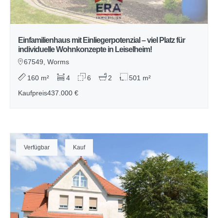
Einfamilienhaus mit Einliegerpotenzial – viel Platz für
individuelle Wohnkonzepte in Leiselheim!
67549, Worms
160 m²
4
6
2
501 m²
Kaufpreis
437.000 €
Verfügbar
Kauf