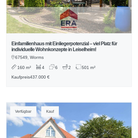
Einfamilienhaus mit Einliegerpotenzial – viel Platz für
individuelle Wohnkonzepte in Leiselheim!
67549, Worms
160 m²
4
6
2
501 m²
Kaufpreis
437.000 €
Verfügbar
Kauf