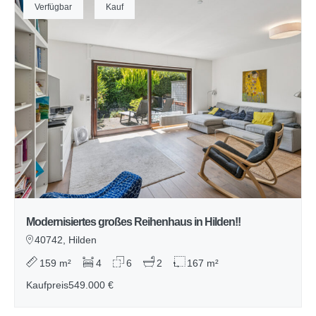
Verfügbar
Kauf
Modernisiertes großes Reihenhaus in Hilden!!
40742, Hilden
159 m²
4
6
2
167 m²
Kaufpreis
549.000 €