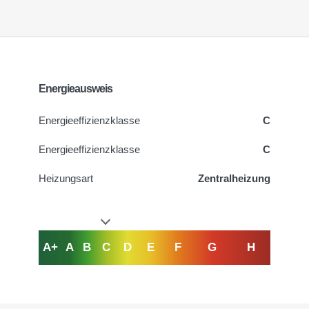
Energieausweis
Energieeffizienzklasse
C
Energieeffizienzklasse
C
Heizungsart
Zentralheizung
A+
A
B
C
D
E
F
G
H