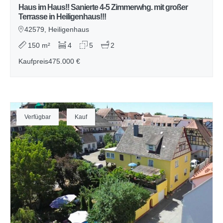
Haus im Haus!! Sanierte 4-5 Zimmerwhg. mit großer
Terrasse in Heiligenhaus!!!
42579, Heiligenhaus
150 m²
4
5
2
Kaufpreis
475.000 €
Verfügbar
Kauf