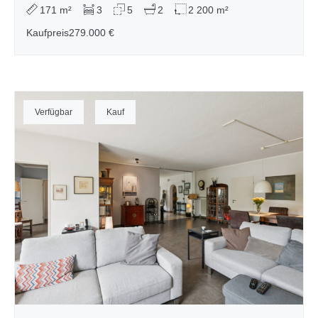
171 m²
3
5
2
2 200 m²
Kaufpreis
279.000 €
Verfügbar
Kauf