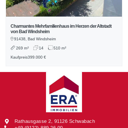
Charmantes Mehrfamilienhaus im Herzen der Altstadt
von Bad Windsheim
91438, Bad Windsheim
269 m²
14
510 m²
Kaufpreis
399.000 €
Rathausgasse 2, 91126 Schwabach
+49 (9122) 889 26 00