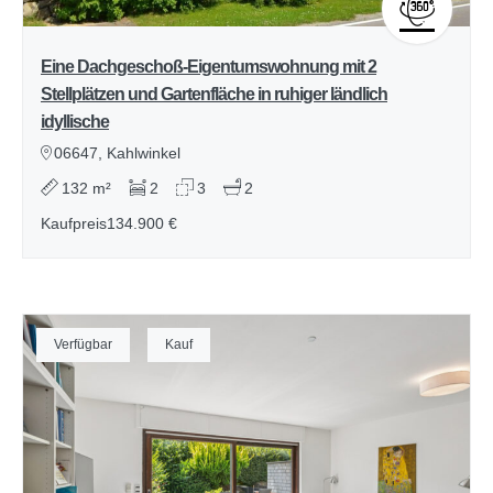
Eine Dachgeschoß-Eigentumswohnung mit 2
Stellplätzen und Gartenfläche in ruhiger ländlich
idyllische
06647, Kahlwinkel
132 m²
2
3
2
Kaufpreis
134.900 €
Verfügbar
Kauf