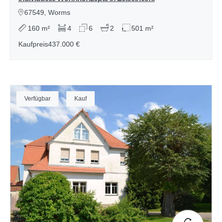
67549, Worms
160 m²
4
6
2
501 m²
Kaufpreis
437.000 €
Verfügbar
Kauf