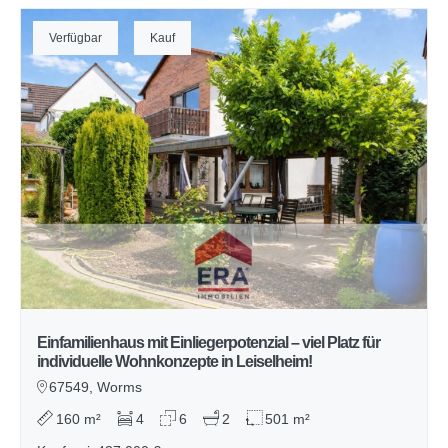
Verfügbar
Kauf
Einfamilienhaus mit Einliegerpotenzial – viel Platz für
individuelle Wohnkonzepte in Leiselheim!
67549, Worms
160 m²
4
6
2
501 m²