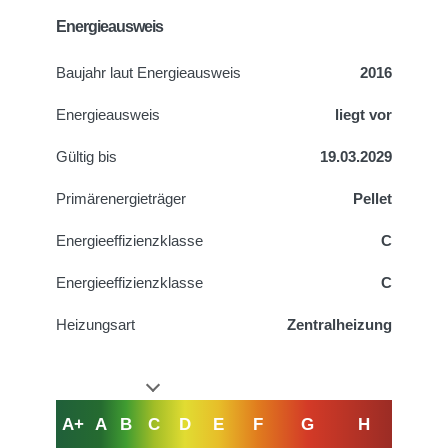
Energieausweis
Baujahr laut Energieausweis
2016
Energieausweis
liegt vor
Gültig bis
19.03.2029
Primärenergieträger
Pellet
Energieeffizienzklasse
C
Energieeffizienzklasse
C
Heizungsart
Zentralheizung
A+
A
B
C
D
E
F
G
H