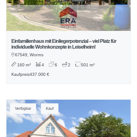
Einfamilienhaus mit Einliegerpotenzial – viel Platz für
individuelle Wohnkonzepte in Leiselheim!
67549, Worms
160 m²
4
6
2
501 m²
Kaufpreis
437.000 €
Verfügbar
Kauf