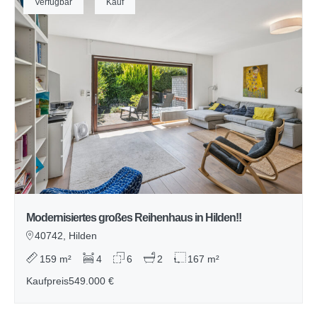
Verfügbar
Kauf
Modernisiertes großes Reihenhaus in Hilden!!
40742, Hilden
159 m²
4
6
2
167 m²
Kaufpreis
549.000 €