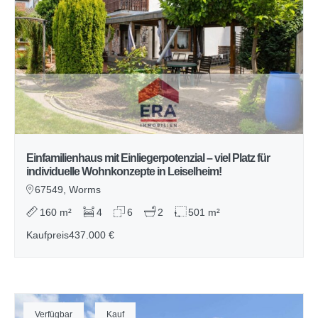
Einfamilienhaus mit Einliegerpotenzial – viel Platz für
individuelle Wohnkonzepte in Leiselheim!
67549, Worms
160 m²
4
6
2
501 m²
Kaufpreis
437.000 €
Verfügbar
Kauf