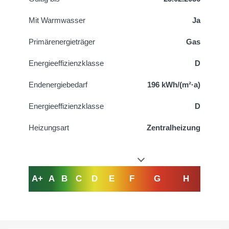
Mit Warmwasser
Ja
Primärenergieträger
Gas
Energieeffizienzklasse
D
Endenergiebedarf
196 kWh/(m²·a)
Energieeffizienzklasse
D
Heizungsart
Zentralheizung
A+
A
B
C
D
E
F
G
H