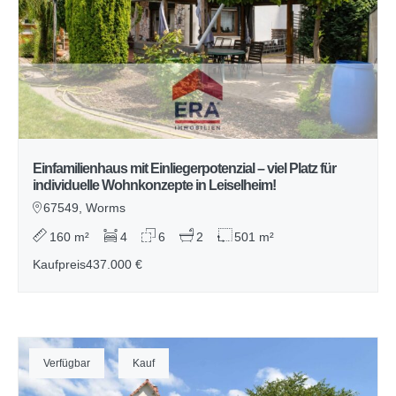
Einfamilienhaus mit Einliegerpotenzial – viel Platz für
individuelle Wohnkonzepte in Leiselheim!
67549, Worms
160 m²
4
6
2
501 m²
Kaufpreis
437.000 €
Verfügbar
Kauf