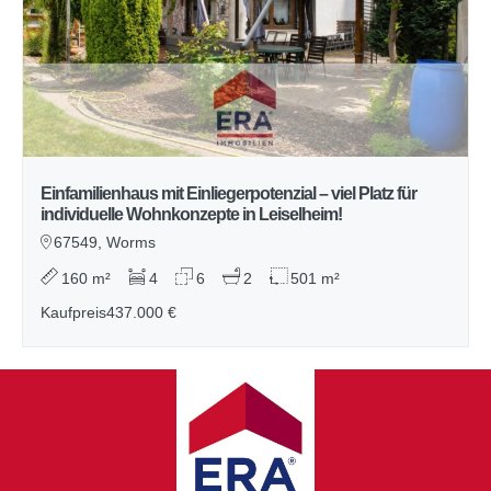
Einfamilienhaus mit Einliegerpotenzial – viel Platz für
individuelle Wohnkonzepte in Leiselheim!
67549, Worms
160 m²
4
6
2
501 m²
Kaufpreis
437.000 €