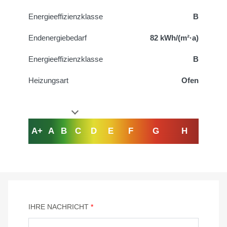
Energieeffizienzklasse
B
Endenergiebedarf
82 kWh/(m²·a)
Energieeffizienzklasse
B
Heizungsart
Ofen
A+
A
B
C
D
E
F
G
H
IHRE NACHRICHT
*