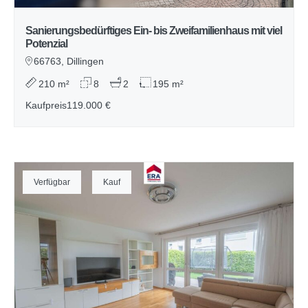
Sanierungsbedürftiges Ein- bis Zweifamilienhaus mit viel
Potenzial
66763, Dillingen
210 m²
8
2
195 m²
Kaufpreis
119.000 €
Verfügbar
Kauf