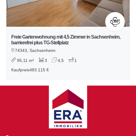
Freie Gartenwohnung mit 4,5 Zimmer in Sachsenheim,
barrierefrei plus TG-Stellplatz
74343, Sachsenheim
95,11 m²
3
4,5
1
Kaufpreis
483.115 €