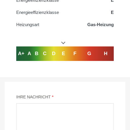
Energieeffizienzklasse
E
Energieeffizienzklasse
E
Heizungsart
Gas-Heizung
A+
A
B
C
D
E
F
G
H
IHRE NACHRICHT
*