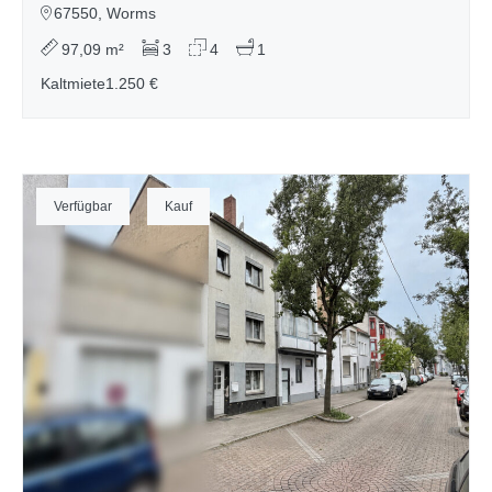
67550, Worms
97,09 m²
3
4
1
Kaltmiete
1.250 €
Verfügbar
Kauf