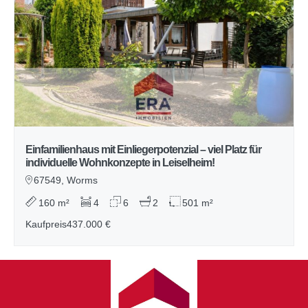
Einfamilienhaus mit Einliegerpotenzial – viel Platz für
individuelle Wohnkonzepte in Leiselheim!
67549, Worms
160 m²
4
6
2
501 m²
Kaufpreis
437.000 €