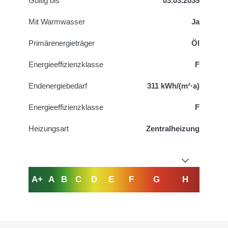
Gültig bis
03.03.2035
Mit Warmwasser
Ja
Primärenergieträger
Öl
Energieeffizienzklasse
F
Endenergiebedarf
311 kWh/(m²·a)
Energieeffizienzklasse
F
Heizungsart
Zentralheizung
A+
A
B
C
D
E
F
G
H