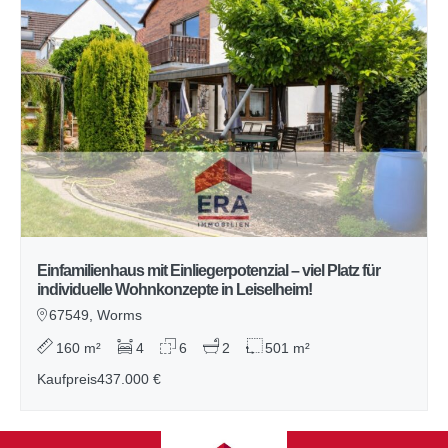
Einfamilienhaus mit Einliegerpotenzial – viel Platz für
individuelle Wohnkonzepte in Leiselheim!
67549, Worms
160 m²
4
6
2
501 m²
Kaufpreis
437.000 €