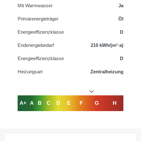
Mit Warmwasser
Ja
Primärenergieträger
Öl
Energieeffizienzklasse
D
Endenergiebedarf
210 kWh/(m²·a)
Energieeffizienzklasse
D
Heizungsart
Zentralheizung
A+
A
B
C
D
E
F
G
H