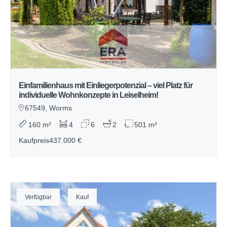
Einfamilienhaus mit Einliegerpotenzial – viel Platz für
individuelle Wohnkonzepte in Leiselheim!
67549, Worms
160 m²
4
6
2
501 m²
Kaufpreis
437.000 €
Verfügbar
Kauf