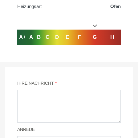
Heizungsart
Ofen
A+
A
B
C
D
E
F
G
H
IHRE NACHRICHT
*
ANREDE