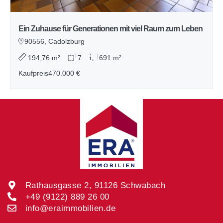
Ein Zuhause für Generationen mit viel Raum zum Leben
90556, Cadolzburg
194,76 m²
7
691 m²
Kaufpreis
470.000 €
Rathausgasse 2, 91126 Schwabach
+49 (9122) 889 26 00
info@eraimmobilien.de