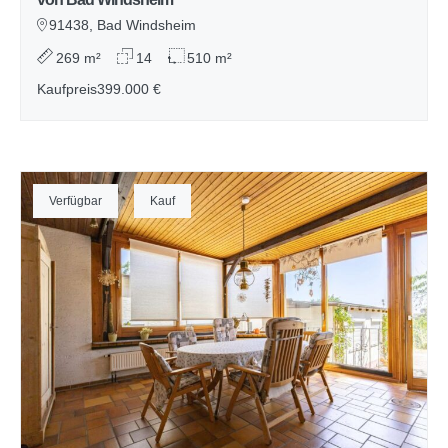
91438, Bad Windsheim
269 m²
14
510 m²
Kaufpreis
399.000 €
Verfügbar
Kauf