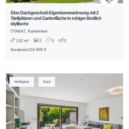
Eine Dachgeschoß-Eigentumswohnung mit 2
Stellplätzen und Gartenfläche in ruhiger ländlich
idyllische
06647, Kahlwinkel
132 m²
2
3
2
Kaufpreis
134.900 €
Verfügbar
Kauf