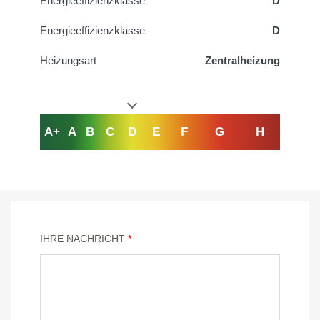
Energieeffizienzklasse
D
Energieeffizienzklasse
D
Heizungsart
Zentralheizung
A+
A
B
C
D
E
F
G
H
IHRE NACHRICHT
*