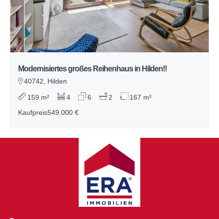
Modernisiertes großes Reihenhaus in Hilden!!
40742, Hilden
159 m²
4
6
2
167 m²
Kaufpreis
549.000 €