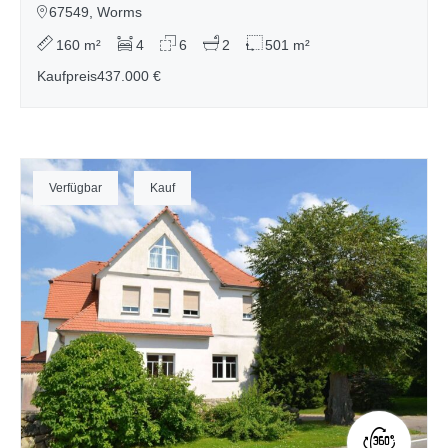
67549, Worms
160 m²
4
6
2
501 m²
Kaufpreis
437.000 €
Verfügbar
Kauf