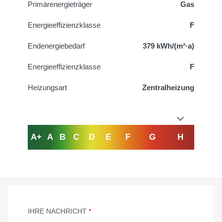
Primärenergieträger
Gas
Energieeffizienzklasse
F
Endenergiebedarf
379 kWh/(m²·a)
Energieeffizienzklasse
F
Heizungsart
Zentralheizung
A+
A
B
C
D
E
F
G
H
IHRE NACHRICHT
*