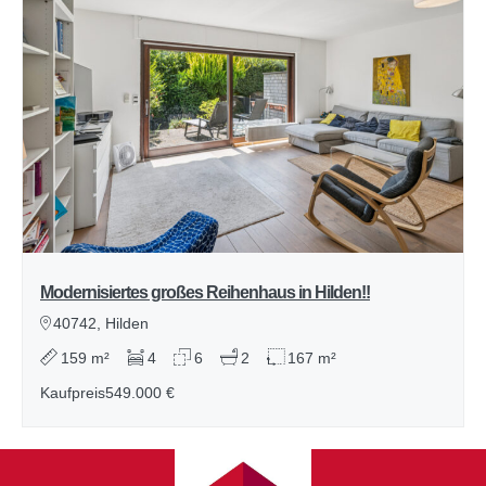
Modernisiertes großes Reihenhaus in Hilden!!
40742, Hilden
159 m²
4
6
2
167 m²
Kaufpreis
549.000 €