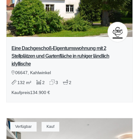
Eine Dachgeschoß-Eigentumswohnung mit 2
Stellplätzen und Gartenfläche in ruhiger ländlich
idyllische
06647, Kahlwinkel
132 m²
2
3
2
Kaufpreis
134.900 €
Verfügbar
Kauf