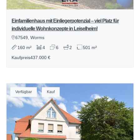
Einfamilienhaus mit Einliegerpotenzial – viel Platz für
individuelle Wohnkonzepte in Leiselheim!
67549, Worms
160 m²
4
6
2
501 m²
Kaufpreis
437.000 €
Verfügbar
Kauf