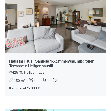
Haus im Haus!! Sanierte 4-5 Zimmerwhg. mit großer
Terrasse in Heiligenhaus!!!
42579, Heiligenhaus
150 m²
4
5
2
Kaufpreis
475.000 €