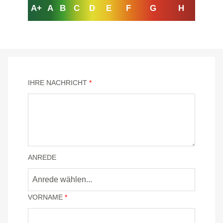
A+
A
B
C
D
E
F
G
H
IHRE NACHRICHT
*
ANREDE
Anrede wählen...
VORNAME
*