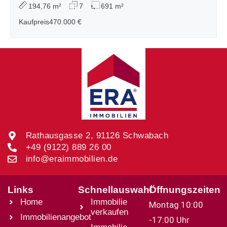
194,76 m²
7
691 m²
Kaufpreis
470.000 €
Rathausgasse 2, 91126 Schwabach
+49 (9122) 889 26 00
info@eraimmobilien.de
Links
Schnellauswahl
Öffnungszeiten
Home
Immobilie
Montag 10:00
verkaufen
Immobilienangebot
-17:00 Uhr