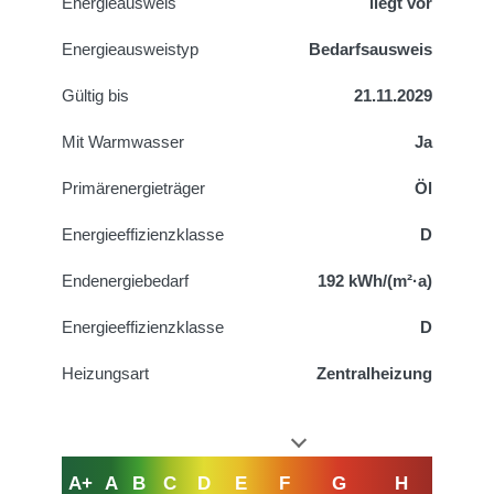
Energieausweis
liegt vor
Energie­ausweistyp
Bedarfsausweis
Gültig bis
21.11.2029
Mit Warmwasser
Ja
Primärenergieträger
Öl
Energieeffizienzklasse
D
Endenergiebedarf
192 kWh/(m²·a)
Energieeffizienzklasse
D
Heizungsart
Zentralheizung
A+
A
B
C
D
E
F
G
H