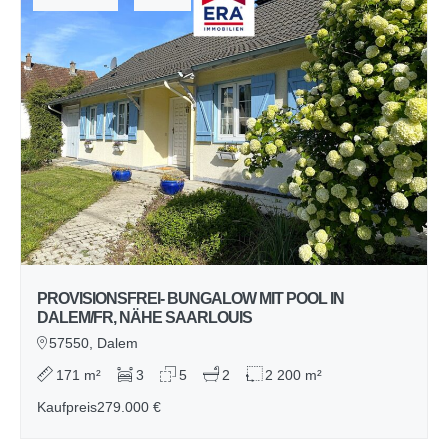
PROVISIONSFREI- BUNGALOW MIT POOL IN
DALEM/FR, NÄHE SAARLOUIS
57550, Dalem
171 m²
3
5
2
2 200 m²
Kaufpreis
279.000 €