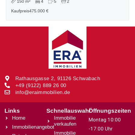
150 m²
4
5
2
Kaufpreis
475.000 €
Rathausgasse 2, 91126 Schwabach
+49 (9122) 889 26 00
info@eraimmobilien.de
Links
Schnellauswahl
Öffnungszeiten
Home
Immobilie
Montag 10:00
verkaufen
Immobilienangebot
-17:00 Uhr
Immobilie