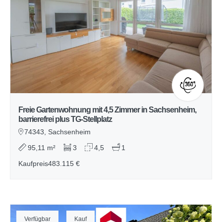
Freie Gartenwohnung mit 4,5 Zimmer in Sachsenheim,
barrierefrei plus TG-Stellplatz
74343, Sachsenheim
95,11 m²
3
4,5
1
Kaufpreis
483.115 €
Verfügbar
Kauf