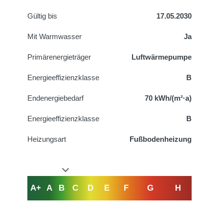
Gültig bis
17.05.2030
Mit Warmwasser
Ja
Primärenergieträger
Luftwärmepumpe
Energieeffizienzklasse
B
Endenergiebedarf
70 kWh/(m²·a)
Energieeffizienzklasse
B
Heizungsart
Fußbodenheizung
A+
A
B
C
D
E
F
G
H