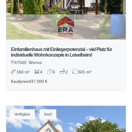
Einfamilienhaus mit Einliegerpotenzial – viel Platz für
individuelle Wohnkonzepte in Leiselheim!
67549, Worms
160 m²
4
6
2
501 m²
Kaufpreis
437.000 €
Verfügbar
Kauf