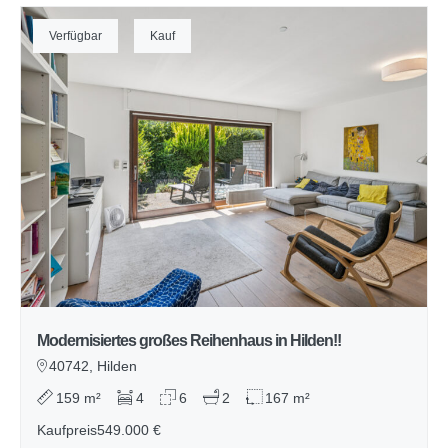
Verfügbar
Kauf
Modernisiertes großes Reihenhaus in Hilden!!
40742, Hilden
159 m²
4
6
2
167 m²
Kaufpreis
549.000 €