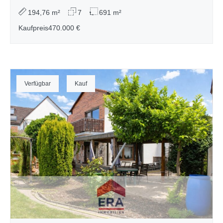
194,76 m²
7
691 m²
Kaufpreis
470.000 €
Verfügbar
Kauf