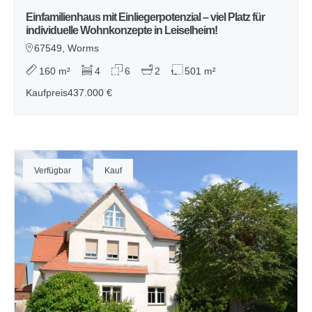
Einfamilienhaus mit Einliegerpotenzial – viel Platz für
individuelle Wohnkonzepte in Leiselheim!
67549, Worms
160 m²
4
6
2
501 m²
Kaufpreis
437.000 €
Verfügbar
Kauf