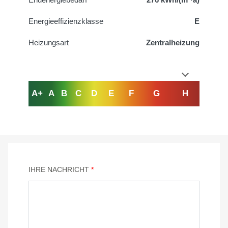
Energieeffizienzklasse
E
Heizungsart
Zentralheizung
A+
A
B
C
D
E
F
G
H
IHRE NACHRICHT
*