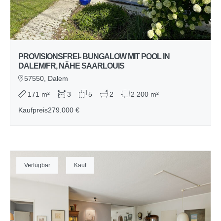
PROVISIONSFREI- BUNGALOW MIT POOL IN
DALEM/FR, NÄHE SAARLOUIS
57550, Dalem
171 m²
3
5
2
2 200 m²
Kaufpreis
279.000 €
Verfügbar
Kauf