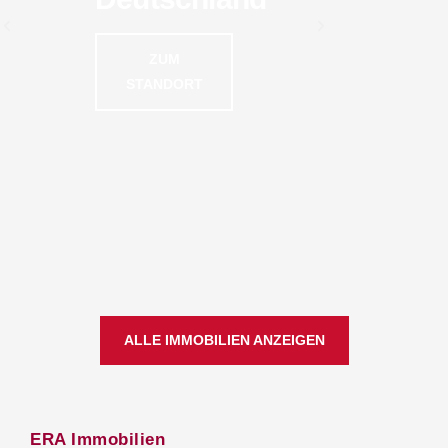
ZUM
ZU
STANDORT
STAN
ALLE IMMOBILIEN ANZEIGEN
ERA Immobilien