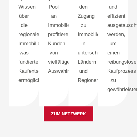
Wissen
Pool
den
und
über
an
Zugang
effizient
die
Immobilienangeboten
zu
ausgetausch
regionalen
profitieren
Immobilien
werden,
Immobilienmärkte,
Kunden
in
um
was
von
unterschiedlichen
einen
fundierte
vielfältigen
Ländern
reibungslose
Kaufentscheidungen
Auswahlmöglichkeiten.
und
Kaufprozess
ermöglicht.
Regionen.
zu
gewährleiste
ZUM NETZWERK