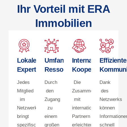
Ihr Vorteil mit ERA
Immobilien
Lokale
Umfangreiche
Internationale
Effiziente
Expertise
Ressourcen
Kooperation
Kommuni
Jedes
Durch
Die
Dank
Mitglied
den
Zusammenarbeit
des
im
Zugang
mit
Netzwerks
Netzwerk
zu
internationalen
können
bringt
einem
Partnern
Informatione
spezifisches
großen
erleichtert
schnell