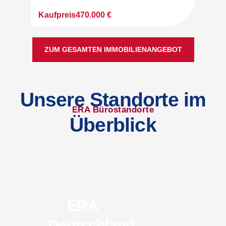
Kaufpreis
437.000 €
Kau
ZUM GESAMTEN IMMOBILIENANGEBOT
Unsere Standorte im
ERA Bürostandorte
Überblick
ERA
E
Deutschland
Düsse