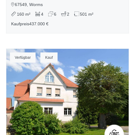
67549, Worms
160 m²
4
6
2
501 m²
Kaufpreis
437.000 €
Verfügbar
Kauf