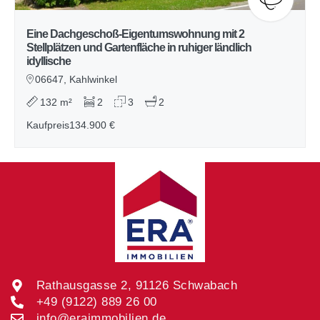
Eine Dachgeschoß-Eigentumswohnung mit 2
Stellplätzen und Gartenfläche in ruhiger ländlich
idyllische
06647, Kahlwinkel
132 m²
2
3
2
Kaufpreis
134.900 €
Rathausgasse 2, 91126 Schwabach
+49 (9122) 889 26 00
info@eraimmobilien.de