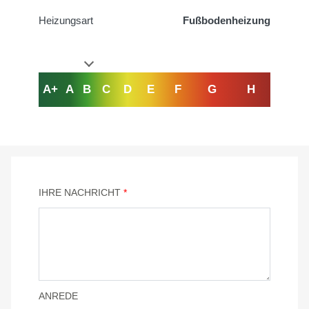
Heizungsart
Fußbodenheizung
A+
A
B
C
D
E
F
G
H
IHRE NACHRICHT
*
ANREDE