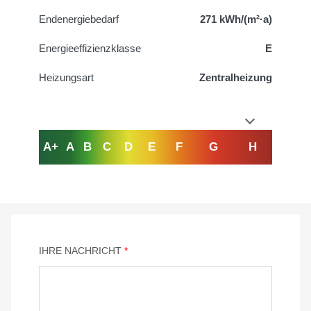
Endenergiebedarf
271 kWh/(m²·a)
Energieeffizienzklasse
E
Heizungsart
Zentralheizung
A+
A
B
C
D
E
F
G
H
IHRE NACHRICHT
*