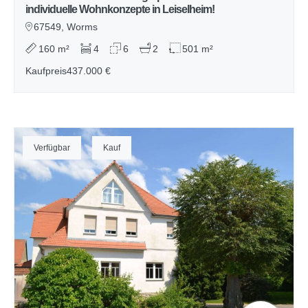
individuelle Wohnkonzepte in Leiselheim!
67549, Worms
160 m²
4
6
2
501 m²
Kaufpreis
437.000 €
Verfügbar
Kauf