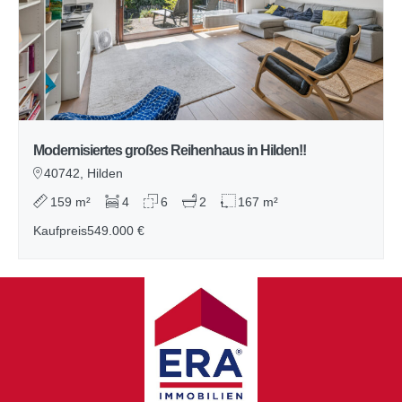
Modernisiertes großes Reihenhaus in Hilden!!
40742, Hilden
159 m²
4
6
2
167 m²
Kaufpreis
549.000 €